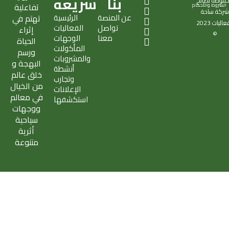
X
S
T
I
E
بنا
سريعه
فوظة لصالح
تفاعلية
الشروط والأحكام
-
n
i
n
n
ركة
ساحة
عن المنصة
الرئيسية
تهتم في
t
a
k
s
v
فعاليات
2023
تواصل
الفعاليات
w
p
t
t
e
إثراء
©
معنا
الوجهات
i
c
o
a
l
الحياة
المأكولات
t
h
k
g
o
ورسم
والمشروبات
t
a
r
p
البهجة و
أنشطة
e
t
a
e
خلق عالم
وتجارب
r
m
من الخيال
الإعلانات
في معالم
استكشفها
ووجهات
سياحية
أثرية
متنوعة