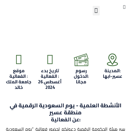
S
Skip
Menu
to
تواصل معنا
content
المدينة:
رسوم
تاريخ بدء
موقع
عسير-ابها
الدخول:
الفعالية :
الفعالية :
مجانا
26 أغسطس
جامعة الملك
2024
خالد
الأنشطة العلمية - يوم السعودية الرقمية في
منطقة عسير
عن الفعالية:
يسر هيئة الحكومة الرقمية دعوتكم لحضور فعالية “يوم السعودية