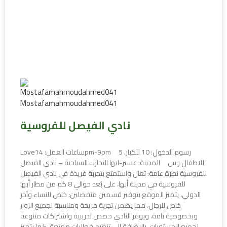
نادي الفيصل للفروسية
Love1ساعات العمل: 4pm-9pm رسوم الدخول: 10 للكبار. 5
للاطفال ر.س المدينة: عسير-ابها التجارب السياحية – نادي الفيصل
للفروسية نظرة عامة: تعال واستمتع بتجربة فريدة في نادي الفيصل
للفروسية في مدينة أبها، على بُعد حوالي 8 كم من مطار أبها
الدولي، يتميز الموقع بتوفير قسمين منفصلين: خاص للنساء وآخر
خاص للرجال، مما يضمن تجربة مريحة ومناسبة لجميع الزوار
وبخصوصية تامة. ويوفر النادي حصص تدريبية واشتراكات متنوعة
لجميع المستويات، بالإضافة إلى تنظيم فعاليات ممتعة، كما يتميز