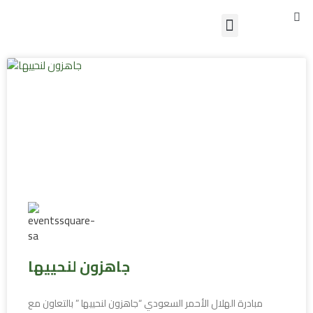
S
Skip
Menu
to
تواصل معنا
content
جاهزون لنحييها
مبادرة الهلال الأحمر السعودي “جاهزون لنحييها ” بالتعاون مع