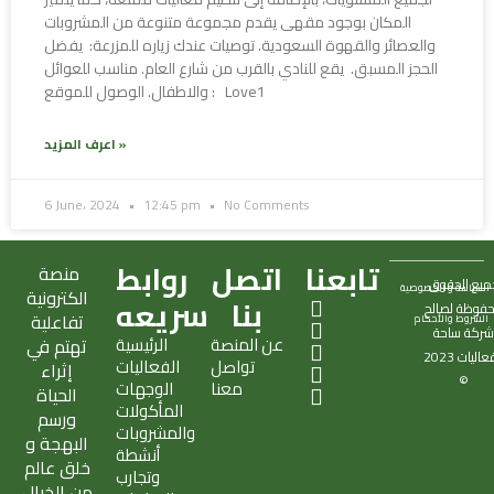
المكان بوجود مقهى يقدم مجموعة متنوعة من المشروبات
والعصائر والقهوة السعودية. توصيات عندك زياره للمزرعة: يفضل
الحجز المسبق. يقع للنادي بالقرب من شارع العام. مناسب للعوائل
والاطفال. الوصول للموقع : Love1
اعرف المزيد »
6 June، 2024
12:45 pm
No Comments
تابعنا
اتصل
روابط
منصة
ميع الحقوق
السياسة و الخصوصية
الكترونية
X
S
T
I
E
بنا
سريعه
فوظة لصالح
تفاعلية
الشروط والأحكام
-
n
i
n
n
ركة
ساحة
عن المنصة
الرئيسية
تهتم في
t
a
k
s
v
فعاليات
2023
تواصل
الفعاليات
w
p
t
t
e
إثراء
©
معنا
الوجهات
i
c
o
a
l
الحياة
المأكولات
t
h
k
g
o
ورسم
والمشروبات
t
a
r
p
البهجة و
أنشطة
e
t
a
e
خلق عالم
وتجارب
r
m
من الخيال