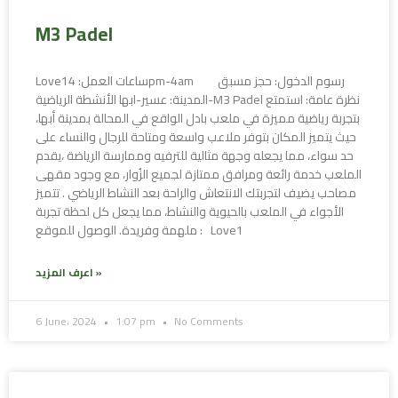
M3 Padel
Love1ساعات العمل: 4pm-4am رسوم الدخول: حجز مسبق
المدينة: عسير-ابها الأنشطة الرياضية-M3 Padel نظرة عامة: استمتع
بتجربة رياضية مميزة في ملعب بادل الواقع في المحالة بمدينة أبها،
حيث يتميز المكان بتوفر ملاعب واسعة ومتاحة للرجال والنساء على
حد سواء، مما يجعله وجهة مثالية للترفيه وممارسة الرياضة ،يقدم
الملعب خدمة رائعة ومرافق ممتازة لجميع الزُوار، مع وجود مقهى
مصاحب يضيف لتجربتك الانتعاش والراحة بعد النشاط الرياضي . تتميز
الأجواء في الملعب بالحيوية والنشاط، مما يجعل كل لحظة تجربة
ملهمة وفريدة. الوصول للموقع : Love1
اعرف المزيد »
6 June، 2024
1:07 pm
No Comments