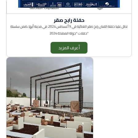
أبها
الفعاليات القادمة
حفلة رابح صقر
تطل علينا حفلة الفنان رابح صقر الغنائية في 9 أغسطس 2024، في مدينة أبها ،ضمن سلسلة
حفلات “جولة المملكة 2024”
أعرف المزيد