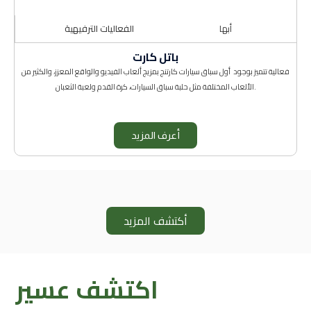
أبها
الفعاليات الترفيهية
باتل كارت
فعالية تتميز بوجود أول سباق سيارات كارتنج بمزيج ألعاب الفيديو والواقع المعزز، والكثير من
الألعاب المختلفة مثل حلبة سباق السيارات، كرة القدم ولعبة الثعبان.
أعرف المزيد
أكتشف المزيد
اكتشف عسير