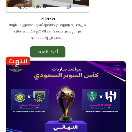
أبها
الفعاليات الترفيهية
مدماك
هي فعالية ترفيهية تم تصميمها بأسلوب معماري مستلهمة
من روح عسير المدمجة بالحداثة، تقع بالقرب من منتزه
السحاب على إطلالة ساحرة
أعرف المزيد
انتهت