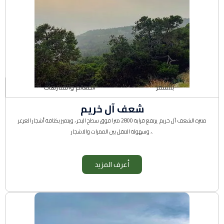
بللسمر
المعالم والمنتزهات
شعف آل خريم
منتزه الشعف
آل خريم
يرتفع قرابة 2800 مترا فوق سطح البحر ، ويتميز بكثافة أشجار العرعر
وسهولة التنقل بين الممرات والاشجار.
،
أعرف المزيد