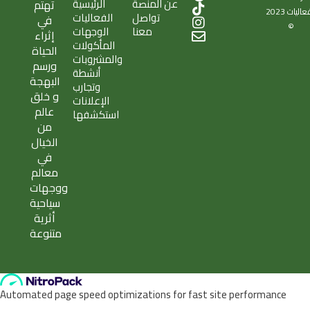
عن المنصة
الرئيسية
تهتم
t
a
k
s
v
فعاليات
2023
تواصل
الفعاليات
w
p
t
t
e
في
©
معنا
الوجهات
i
c
o
a
l
إثراء
المأكولات
t
h
k
g
o
الحياة
والمشروبات
t
a
r
p
ورسم
أنشطة
e
t
a
e
البهجة
وتجارب
r
m
و خلق
الإعلانات
عالم
استكشفها
من
الخيال
في
معالم
ووجهات
سياحية
أثرية
متنوعة