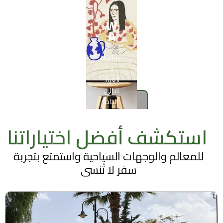
سلسل
W
ة
A
العود
ة إلى
سلسل
الداخ
ة
ل
العود
ة إلى
الداخ
أعرف
المزيد
ل
استكشف أفضل اختياراتنا
للمعالم والوجهات السياحية واستمتع بتجربة
سفر لا تُنسى