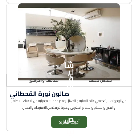
شا
لي
ة
خميس مشيط
الخدمات والمرافق
الن
د
صالون نورة القحطاني
ي
من الوجهات الرائعة في عالم العناية و الجمال يقدم خدمات تجميلية من الاعتناء بالاظافر
الخ
واليدين والمساج والحمام المغربي وتجربة فريدة من الاسترخاء والجمال
ا
ص
أعرف المزيد
ليل