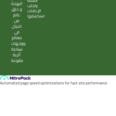
أنشطة
e
t
a
e
البهجة
وتجارب
r
m
و خلق
الإعلانات
عالم
استكشفها
من
الخيال
في
معالم
ووجهات
سياحية
أثرية
متنوعة