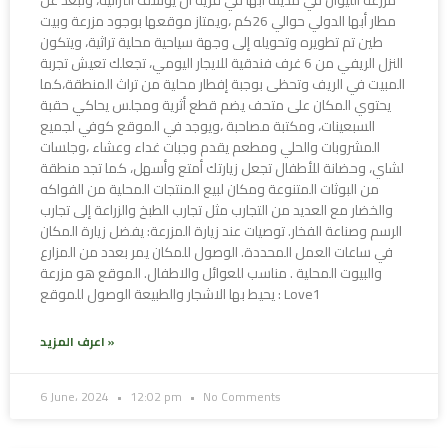
مزرعة الليوان في مدينة أبها في قرية آل يوسف التراثية، وتبعد عن
مطار أبها الدولي حوالي 26كم ،ويمتاز موقعها بوجود مزرعة وبيت
طين تم تطويره وتحويله إلى وجهة سياحية محلية تراثية، ويتكون
النزل الريفي من 6 غرف فندقية للايجار اليومي، تجعلك تعيش تجربة
المبيت في الريف وتحظى بوجبة إفطار محلية من تراث المنطقة،كما
يحتوي المكان على متحف يضم قطع أثرية ومجلس يحاكي حقبة
السبعينات، ومكتبة مصاحبة ،ويوجد في الموقع كوفي لجميع
المشروبات والحلي ومطعم يقدم وجبات غداء وعشاء ،وجلسات
لشاي، وحضانة للأطفال تجعل زيارتك أمتع وأسهل، كما تجد منطقة
من البوثات المتنوعة ومكان لبيع المنتجات المحلية من الفواكه
والخضار مع العديد من التجارب مثل تجارب الطبخ والزراعة إلى تجارب
الرسم وصناعة الفخار. توصيات عند زيارة المزرعة: يفضل زيارة المكان
في ساعات العمل المحددة. الوصول للمكان يمر بعدد من المزارع
والبيوت المحلية . مناسب للعوائل والاطفال. الموقع هو مزرعة
يحيط بها الاشجار والطبيعة الوصول للموقع : Love1
اعرف المزيد »
6 June، 2024
12:02 pm
No Comments