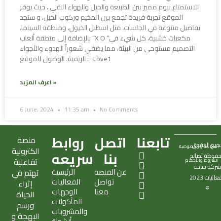
للاستمتاع بيوم مميز بين الطبيعة والخيل والهواء النقي ، حيث يوفر
الموقع تجربة فريدة تجمع بين المخيم وركوب الخيل، و ستجد
تفاصيل متنوعة في الجلسات، مثل اسطبل الخيول، ومنطقة السينما،
بالإضافة إلى منطقة ألعاب “X O “مكعبات خشبية، كل شيء في
التصميم مستوحى من البيئة، مما يضفي شعوراً الهدوء والأجواء
الريفية. الوصول للموقع : Love1
اعرف المزيد »
6 June، 2024
11:35 am
No Comments
تابعنا
اتصل
روابط
منصة
ميع الحقوق
السياسة و الخصوصية
الكترونية
X
S
T
I
E
بنا
سريعه
فوظة لصالح
تفاعلية
الشروط والأحكام
-
n
i
n
n
ركة
ساحة
عن المنصة
الرئيسية
تهتم في
t
a
k
s
v
فعاليات
2023
تواصل
الفعاليات
w
p
t
t
e
إثراء
©
معنا
الوجهات
i
c
o
a
l
الحياة
المأكولات
t
h
k
g
o
ورسم
والمشروبات
t
a
r
p
البهجة و