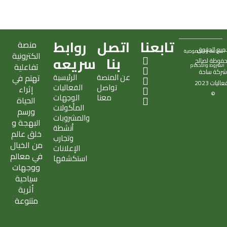
تابعنا
اتصل
روابط
منصة
ميع الحقوق
السياسة و الخصوصية
الكترونية
X
S
T
I
E
بنا
سريعه
فوظة لصالح
تفاعلية
الشروط والأحكام
-
n
i
n
n
ركة
ساحة
عن المنصة
الرئيسية
تهتم في
t
a
k
s
v
فعاليات
2023
تواصل
الفعاليات
w
p
t
t
e
إثراء
©
معنا
الوجهات
i
c
o
a
l
الحياة
المأكولات
t
h
k
g
o
ورسم
والمشروبات
t
a
r
p
البهجة و
أنشطة
e
t
a
e
خلق عالم
وتجارب
r
m
من الخيال
الإعلانات
في معالم
استكشفها
ووجهات
سياحية
أثرية
متنوعة