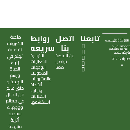
تابعنا
اتصل
روابط
منصة
ميع الحقوق
السياسة و الخصوصية
الكترونية
X
S
T
I
E
بنا
سريعه
فوظة لصالح
تفاعلية
الشروط والأحكام
-
n
i
n
n
ركة
ساحة
عن المنصة
الرئيسية
تهتم في
t
a
k
s
v
فعاليات
2023
تواصل
الفعاليات
w
p
t
t
e
إثراء
©
معنا
الوجهات
i
c
o
a
l
الحياة
المأكولات
t
h
k
g
o
ورسم
والمشروبات
t
a
r
p
البهجة و
أنشطة
e
t
a
e
خلق عالم
وتجارب
r
m
من الخيال
الإعلانات
في معالم
استكشفها
ووجهات
سياحية
أثرية
متنوعة