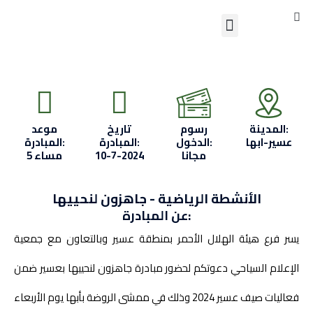
S
Skip
Menu
to
تواصل معنا
content
المدينة:
رسوم
تاريخ
موعد
عسير-ابها
الدخول:
المبادرة:
المبادرة:
مجانا
10-7-2024
5 مساء
الأنشطة الرياضية - جاهزون لنحييها
عن المبادرة:
يسر فرع هيئة الهلال الأحمر بمنطقة عسير وبالتعاون مع جمعية
الإعلام السياحي دعوتكم لحضور مبادرة جاهزون لنحييها بعسير ضمن
فعاليات صيف عسير 2024 وذلك في ممشى الروضة بأبها يوم الأربعاء