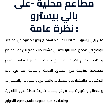
مطاعم محلية -على
بالي بيسترو
نظرة عامة :
استمتع بتجربة مميزة في مطعم Ala Bali Bistro – على بالي بيسترو
الواقع في مجمع رفالا بلازا بخميس مشيط، حيث يجمع بين جو المطعم
والكافيه ليقدم لكم تجربة تذوق فريدة ،و يتميز المطعم بتقديم
مجموعة متنوعة من الأطباق العربية واللبنانية، بما في ذلك
المشويات، والمقبلات، والمعجنات، والطواجن، والحلويات، والمخبوزات،
والعصائر، والقهوة،حيث يتوفر جلسات خارجية مطلة على النافورة،
وجلسات داخلية متنوعة تناسب جميع الأذواق .