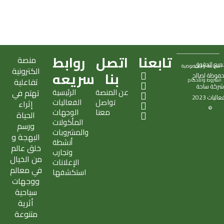
تابعنا
اتصل
روابط
منصة
ميع الحقوق
السياسة و الخصوصية
الكترونية
X
S
T
I
E
بنا
سريعه
فوظة لصالح
تفاعلية
الشروط والأحكام
-
n
i
n
n
ركة
ساحة
عن المنصة
الرئيسية
تهتم في
t
a
k
s
v
فعاليات
2023
تواصل
الفعاليات
w
p
t
t
e
إثراء
©
معنا
الوجهات
i
c
o
a
l
الحياة
المأكولات
t
h
k
g
o
ورسم
والمشروبات
t
a
r
p
البهجة و
أنشطة
e
t
a
e
خلق عالم
وتجارب
r
m
من الخيال
الإعلانات
في معالم
استكشفها
ووجهات
سياحية
أثرية
متنوعة