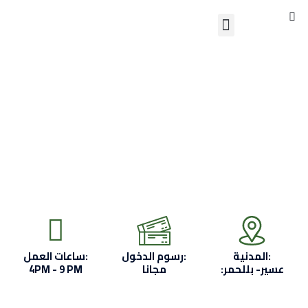
S
Skip
Menu
to
تواصل معنا
content
المدنية:
رسوم الدخول:
ساعات العمل:
:عسير- بللحمر
مجانا
4PM - 9 PM