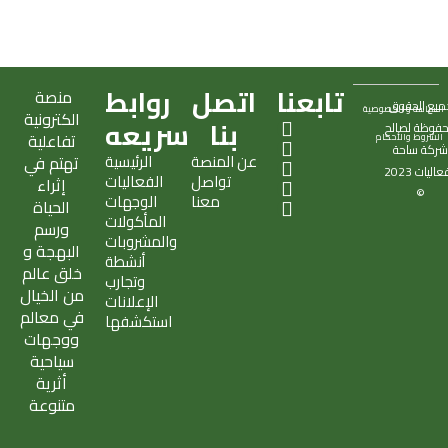
تابعنا
اتصل
روابط
منصة
ميع الحقوق
السياسة و الخصوصية
الكترونية
X
S
T
I
E
بنا
سريعه
فوظة لصالح
تفاعلية
الشروط والأحكام
-
n
i
n
n
ركة
ساحة
عن المنصة
الرئيسية
تهتم في
t
a
k
s
v
فعاليات
2023
تواصل
الفعاليات
w
p
t
t
e
إثراء
©
معنا
الوجهات
i
c
o
a
l
الحياة
المأكولات
t
h
k
g
o
ورسم
والمشروبات
t
a
r
p
البهجة و
أنشطة
e
t
a
e
خلق عالم
وتجارب
r
m
من الخيال
الإعلانات
في معالم
استكشفها
ووجهات
سياحية
أثرية
متنوعة