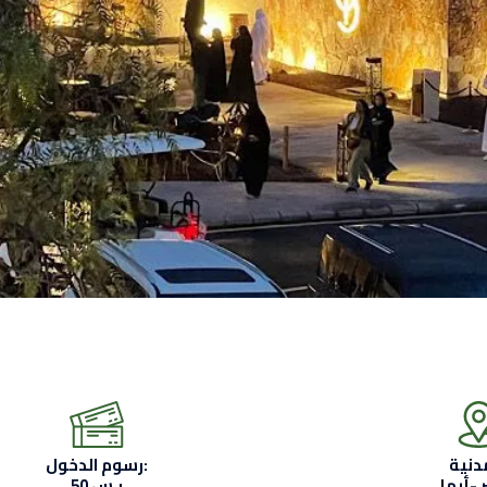
رسوم الدخول:
 -أبها
50 ر.س