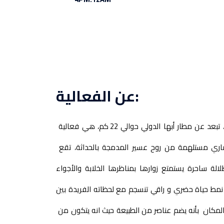
عن الفعالية:
تقع فعالية مدماك في مدينة أبها، تبعد عن مطار أبها الدولي حوالي 22 كم، هي فعالية
اري مستلهمة من روح عسير المدمجة بالحداثة، تقع
لة ساحرة يستمتع زوارها بمناظرها الخلابة والأجواء
نمط حياة حضري و راقي تنسجم مع لحظاته الفريدة بين
ز المكان بأنه يضم عناصر من الطبيعة حيث انه يتكون من