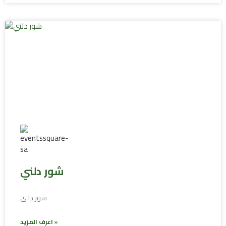
شور دلني
شور دلني
اعرف المزيد »