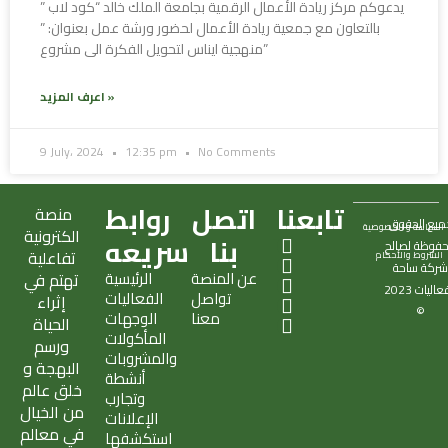
يدعوكم مركز ريادة الأعمال الرقمية بجامعة الملك خالد “كود لاب ”
بالتعاون مع جمعية ريادة الأعمال لحضور ورشة عمل بعنوان: ”
منهجية ايناس لتحويل الفكرة الى مشروع”
اعرف المزيد »
9 July، 2024
12:35 pm
No Comments
تابعنا
اتصل
روابط
منصة
ميع الحقوق
السياسة و الخصوصية
الكترونية
X
S
T
I
E
بنا
سريعه
فوظة لصالح
تفاعلية
الشروط والأحكام
-
n
i
n
n
ركة
ساحة
عن المنصة
الرئيسية
تهتم في
t
a
k
s
v
فعاليات
2023
تواصل
الفعاليات
w
p
t
t
e
إثراء
©
معنا
الوجهات
i
c
o
a
l
الحياة
المأكولات
t
h
k
g
o
ورسم
والمشروبات
t
a
r
p
البهجة و
أنشطة
e
t
a
e
خلق عالم
وتجارب
r
m
من الخيال
الإعلانات
في معالم
استكشفها