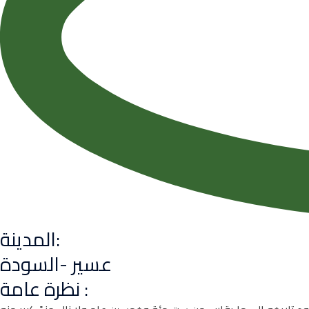
المدينة:
عسير -السودة
نظرة عامة :