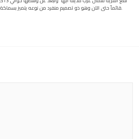
قائماً حتى الآن وهو ذو تصميم منفرد من نوعه يتميز بسماكة جدرانه ووسع أجزاءه وكثافة أبوابه الخشبية، وتحتوي القري علي بيوت وممرات وأشجار تحيط بالمكان التراثي الأصيل الذي يحكي قصة الأجداد.