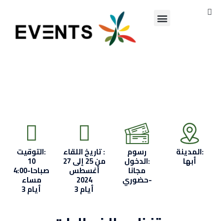
S
Skip
Menu
to
تواصل معنا
content
المدينة:
رسوم
تاريخ اللقاء :
التوقيت:
أبها
الدخول:
من 25 إلى 27
10
مجانا
أغسطس
صباحا-4:00
-حضوري
2024
مساء
3 أيام
3 أيام