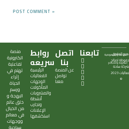
تابعنا
اتصل
روابط
منصة
ميع الحقوق
السياسة و الخصوصية
الكترونية
X
S
T
I
E
بنا
سريعه
فوظة لصالح
تفاعلية
الشروط والأحكام
-
n
i
n
n
ركة
ساحة
عن المنصة
الرئيسية
تهتم في
t
a
k
s
v
فعاليات
2023
تواصل
الفعاليات
w
p
t
t
e
إثراء
©
معنا
الوجهات
i
c
o
a
l
الحياة
المأكولات
t
h
k
g
o
ورسم
والمشروبات
t
a
r
p
البهجة و
أنشطة
e
t
a
e
خلق عالم
وتجارب
r
m
من الخيال
الإعلانات
في معالم
استكشفها
ووجهات
سياحية