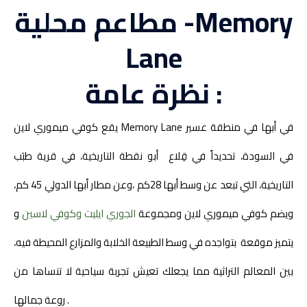
مطاعم محلية -Memory
Lane
نظرة عامة :
يقع كوفي ميموري لاين Memory Lane في أبها في منطقة عسير
في السودة، تحديداً في قِلاع أبو نقطة التاريخية، في قرية طبَب
التاريخية، التي تبعد عن وسط أبها 28كم ،وعن مطار أبها الدولي 45 كم،
ويضم كوفي ميموري لاين ومجموعة
الجوري ايليت وكوفي لاسين
و
يتميز موقعة بتواجده في وسط الطبيعة الخلابة والمزارع المحيطة فيه،
بين المعالم التراثية مما يجعلك تعيش تجربة سياحية لا تنساها من
روعة جمالها .