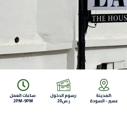
المدينة:
رسوم الدخول:
ساعات العمل:
عسير - السودة
20ر.س
2PM-9PM